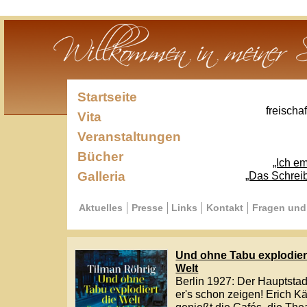
Startseite
freischaffender Sc
Vita
Veranstaltungen
Bücher
„Ich empfinde mi
Galleria
„Das Schreiben ist die
Aktuelles
Presse
Links
Kontakt
Fragen und Antworte
Und ohne Tabu explodiert die
Welt
Berlin 1927: Der Hauptstadt wird
er's schon zeigen! Erich Kästner
genießt die Cafés, die Theater, die
Weltoffenheit und den kritischen
Geist Berlins. Er und seine Freunde
glauben, die politischen