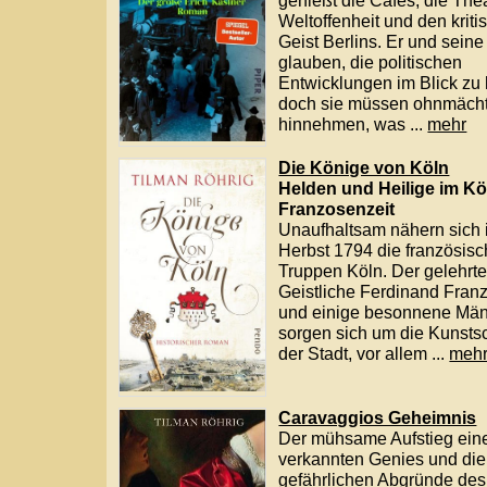
Entwicklungen im Blick zu haben,
doch sie müssen ohnmächtig
hinnehmen, was ...
mehr
Die Könige von Köln
Helden und Heilige im Köln der
Franzosenzeit
Unaufhaltsam nähern sich im
Herbst 1794 die französischen
Truppen Köln. Der gelehrte
Geistliche Ferdinand Franz Wallraf
und einige besonnene Männer
sorgen sich um die Kunstschätze
der Stadt, vor allem ...
mehr
Caravaggios Geheimnis
Der mühsame Aufstieg eines
verkannten Genies und die
gefährlichen Abgründe des Ruhms.
Erst als das Rauschen in seinem
Kopf nachlässt, sieht er das Opfer
zu seinen Füßen, den Dolch hat er
noch in der Hand. ...
mehr