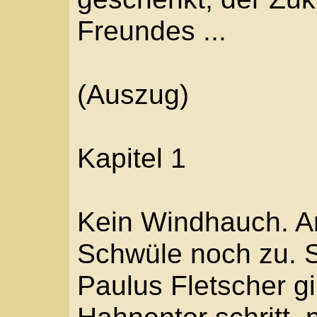
Kein Windhauch. Am sp
Schwüle noch zu. Stick
Paulus Fletscher ging 
Hahnentor schritt, nah
ab, im Mauerschatten t
Sacktuch das lederne 
schnaufte er einige Mal
besser morgen gegange
Müngersdorf eilt nicht.
frischer.« Er reihte sic
Fußgänger ein, die au