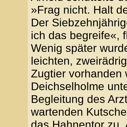
»Du bekommst auch was
Nur keine Angst.«
Um nicht die Fäuste zu 
nach beiden Deichselh
Paulus Fletscher war e
stürmte mit dem Karren
Richtung St. Aposteln.
Zwischen Gemüsegärten
ein. »Langsamer, Junge
uns der Advokat noch 
Mitfühlendes Lachen. 