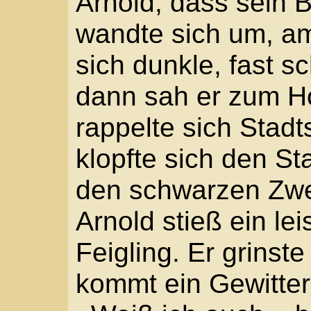
Augen. »Oder?«
»Würde ich nie wagen.
aus und ging weiter. »
Advokat Fletscher. Meh
Kapitel 2
In der Schildergasse r
zusammen, und die Str
Gestank dünstete aus 