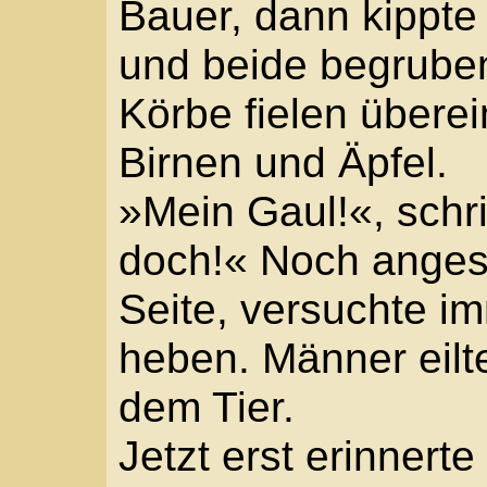
»Ich schaffe es nicht al
den Gaffern hinüber, 
Zwei andere Mutige wag
her kam ein junger Bur
die Zögernden, war an 
packte nach der Seiten
zur Hüfte hoch. »Zieht i
schon. Zieht ihn nur ra
Wespen surrten um sei
Locken. Eine setzte si
Burschen. Kopfschütte
Seitenlade loszulassen