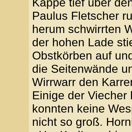
»Haben wir nicht schon
Köln?« Paulus Fletsche
den Körben hinauf. »Je
Du schleppst uns ganz
…« Insekten umsirrten
riss den Hut ab, schlu
entfachte ihre wilde Ge
dem Absatz, schlug hef
einige gegen den Bauc
fuhr das Tier vor Schme
Hinterhand, fiel zurück