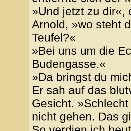
Peter, so kennen mich al
im Krieg war … Also au
gibt’s viele Tote. Da le
Leichen.«
»Ich will das nie lernen
Sie gingen an St. Apost
Baumallee entlang des
Grollen, fernes Donnern,
Der Rot-Weiße fuhr zu
Sehne geschnellt, hetzt
Häuser zu und warf si