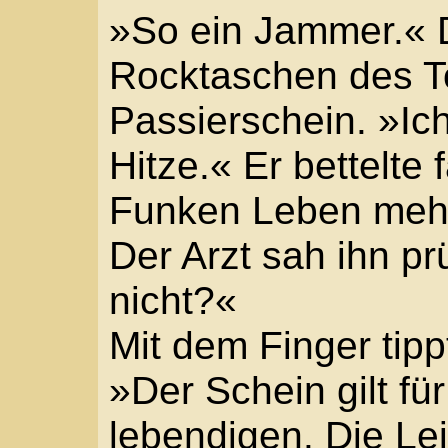
ältere Posten selbst d
winkte Karren und Begl
übergab er den Wachdi
noch im Schatten der 
innerhalb der Stadt, un
Reglosen und stellte d
Der Stadtsoldat bedank
ich Euch wiedergutma
»Jeder hilft jedem.« G
entfernte sich der Medi
»Und jetzt zu dir«, de