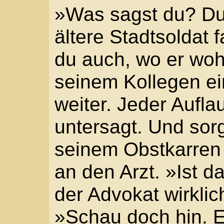
Schaffen wir den Verlet
Arnold schüttelte den K
»Frag nicht. Halt den M
Der Siebzehnjährige wi
ich das begreife«, flüst
Wenig später wurde Ad
leichten, zweirädrigen 
Zugtier vorhanden war,
Deichselholme unter di
Begleitung des Arztes 
wartenden Kutschen un
das Hahnentor zu. Am 