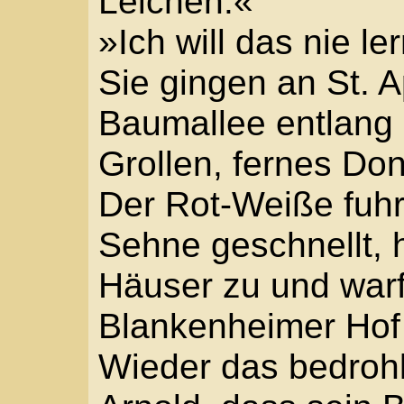
ersetzte den Zeigefing
Soldat lernen muss, ist
Sobald es knallt oder d
oder rein in die Grube
überlebst du, Kleiner. 
bist.«
»Und was ist mit den v
unsern Spitälern?« Arn
dann alles Dumme?«
Mit einem Schritt war P
sah er ins breitflächig
nicht lustig über mich?