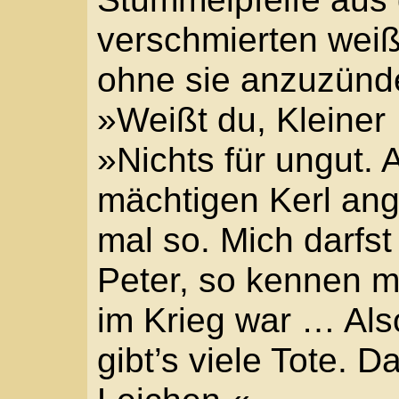
»Dem Himmel sei Dank.
Köln.«
In der Schildergasse hi
der Satz drängte einfac
Krieg …« Er bemühte si
mein, so wie Ihr Euch 
dabei hat es nur gedon
Ohne den Kopf zu dreh
Seite an. »Du hast ein 
ich will mal nicht so se
was von mir lernen: Al