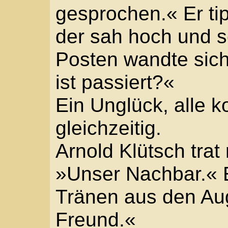
Mit dem Finger tippte d
»Der Schein gilt für de
lebendigen. Die Leiche 
Stadt. Dafür muss ein 
ausgestellt werden. Un
Hitze sowieso noch län
…?« Der Stadtsoldat s
zur Seite, ehe er sich
reckte und flüsterte, bi
hob. »Mir soll’s recht s
Erleichtert seufzte der