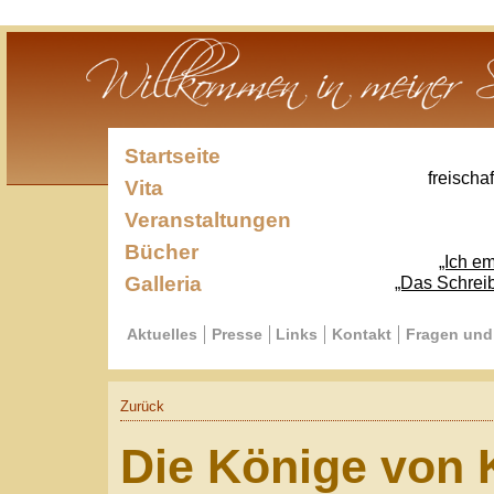
Startseite
freischaffender Sc
Vita
Veranstaltungen
Bücher
„Ich empfinde mi
Galleria
„Das Schreiben ist die
Aktuelles
Presse
Links
Kontakt
Fragen und Antworte
Zurück
Die Könige von Köl