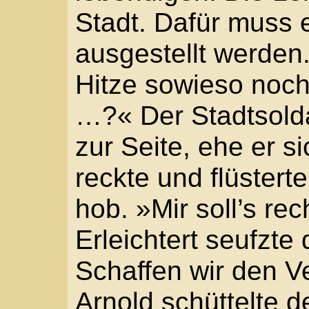
Arnold, »wo steht das
Teufel?«
»Bei uns um die Ecke.
Budengasse.«
»Da bringst du mich un
Er sah auf das blutvers
Gesicht. »Schlecht kan
nicht gehen. Das gibt 
So verdien ich heute w
Warum sagst du so was
schüttelte den Kopf. D
Geste falsch und tätsc