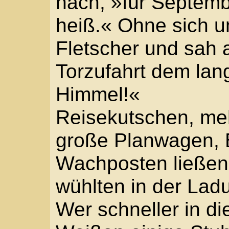
warten. »Ist wie im Fe
sich da keiner mehr.« 
den Gespannen entlang,
Fenster der Reisewage
zu, kannte er ein Gesic
leichten Verbeugung.
Er näherte sich einem
war unruhig, schabte m
Pflaster. Auf dem Bock 
Kappe tief über den Aug
Paulus Fletscher runze