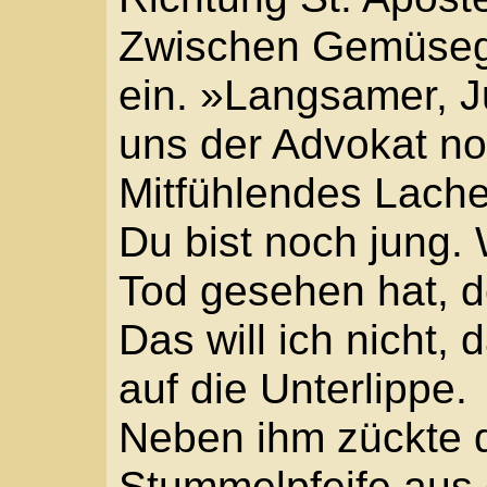
kommt ein Gewitter auf
»Weiß ich auch«, blafft
regnet, will ich die Lei
Um sie herum gingen di
und wieder ein rascher
Vorbeigehen fragte eine
Von den Franzosen?«
»Nein. Der arme Kerl is
gekommen«, gab der St
saugte wieder gelassen
Stummelpfeife. »Nur ke
noch weit.«