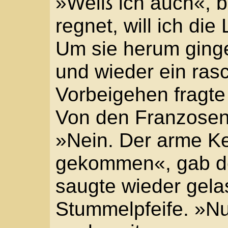
Modder, die Fahrspuren
rutschten die Räder in
Stadtsoldat musste de
anschieben. Arnold bli
um. Die Wolkentürme w
ragten schon über St. A
gehen, hoffte er. Wen
versinken wir gleich im
schwerer, und es stink
Bretterpfad entlang d
würde draufpassen, ab
schief, und der arme Her