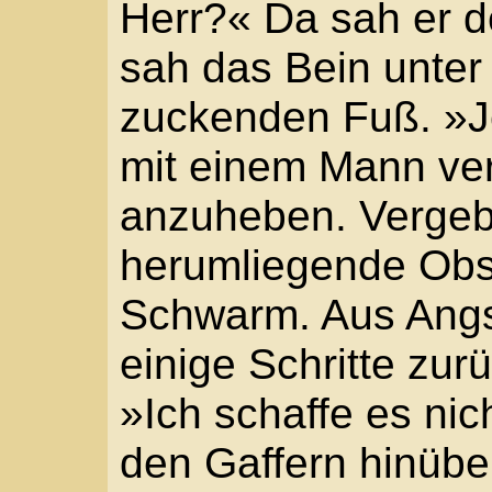
Mundwinkel nach ihr, k
vertreiben. Derweil zo
Verunglückten an den 
hervor. Jetzt griffen a
zu. Gemeinsam schafft
Straßenpflaster zur g
Der Bursche spannte d
die Seitenlade weiter 
sich der Karren, Stück 
Ruck, dann kippte er z
stand wieder auf allen