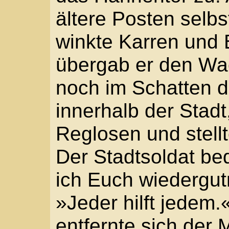
Du bist noch jung. Wer
Tod gesehen hat, der n
Das will ich nicht, dac
auf die Unterlippe.
Neben ihm zückte der S
Stummelpfeife aus der
verschmierten weißen 
ohne sie anzuzünden, 
»Weißt du, Kleiner …« 
»Nichts für ungut. Au
mächtigen Kerl angewac
mal so. Mich darfst du