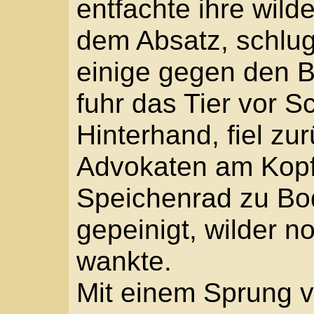
heben. Männer eilten z
dem Tier.
Jetzt erst erinnerte si
Herr?« Da sah er den 
sah das Bein unter der
zuckenden Fuß. »Jess
mit einem Mann versuc
anzuheben. Vergeblich.
herumliegende Obst, wa
Schwarm. Aus Angst vor
einige Schritte zurück.