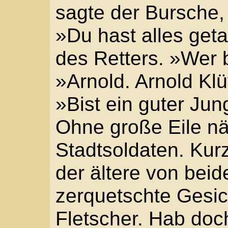
untersagt. Und sorg da
seinem Obstkarren ver
an den Arzt. »Ist da n
der Advokat wirklich to
»Schau doch hin. Eine
»So ein Jammer.« Der 
Rocktaschen des Toten
Passierschein. »Ich wu
Hitze.« Er bettelte fast
Funken Leben mehr?«
Der Arzt sah ihn prüfe
nicht?«