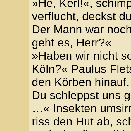
Advokaten am Kopf, ge
Speichenrad zu Boden.
gepeinigt, wilder noch
wankte.
Mit einem Sprung vom B
Bauer, dann kippte der
und beide begruben Pau
Körbe fielen übereinand
Birnen und Äpfel.
»Mein Gaul!«, schrie de
doch!« Noch angeschirr
Seite, versuchte immer