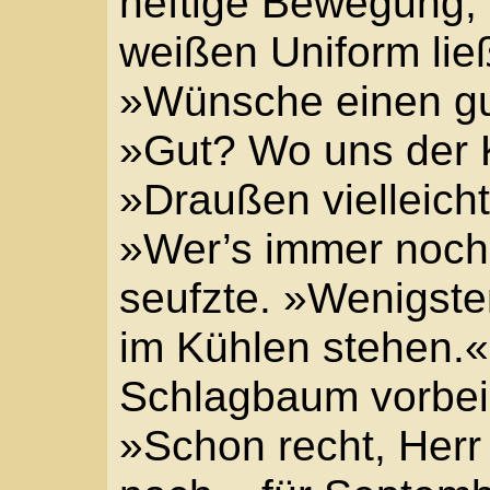
»Schon recht, Herr Adv
nach, »für September h
heiß.« Ohne sich umzu
Fletscher und sah auf 
Torzufahrt dem langen
Himmel!«
Reisekutschen, mehr a
große Planwagen, Baue
Wachposten ließen sich
wühlten in der Ladung 
Wer schneller in die St
Weißen einige Stuber 