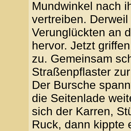
des Retters. »Wer bist
»Arnold. Arnold Klütsc
»Bist ein guter Junge.
Ohne große Eile nähert
Stadtsoldaten. Kurz be
der ältere von beiden 
zerquetschte Gesicht. 
Fletscher. Hab doch g
gesprochen.« Er tippte 
der sah hoch und schüt
Posten wandte sich a
ist passiert?«