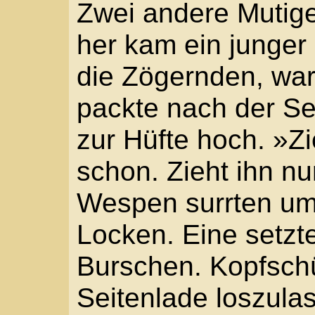
Kraftanstrengung nicht
um und eilte zur Grupp
stand. »Wie geht es i
Ein Mann kniete neben
den Hals, behorchte di
»Was für ’n Glück, dass
flüsterte der Obstbaue
schlecht aus für den a
»Aber ich hab doch d
sagte der Bursche, als 
»Du hast alles getan.«