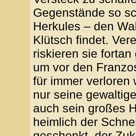
um vor den Franzosen 
für immer verloren wäre
nur seine gewaltigen K
auch sein großes Herz.
heimlich der Schneide
geschenkt, der Zukünft
Freundes ...
(Auszug)
Kapitel 1