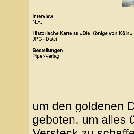
Bestellungen
Piper-Verlag
um den goldenen Dreikö
geboten, um alles über
Versteck zu schaffen. 
Gegenstände so schnel
Herkules – den Wallraf
Klütsch findet. Vereint 
riskieren sie fortan g