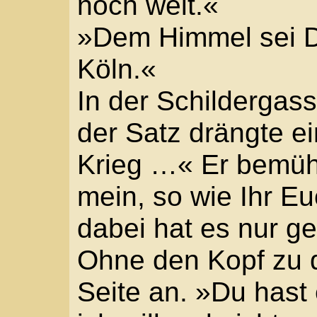
»Nutzt nichts«, flüster
Schritt. »Wird schon g
Erste Tropfen fielen, 
am Anfang der Budenga
Arnold klappte die Stüt
Wagen dicht an der Wa
Überstand des Daches 
stärker regnete. Niema
Ankunft bemerkt. Arnol
von der Stirn, sah den 
starrte nur zurück, schl