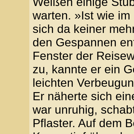
herum schwirrten Wesp
der hohen Lade stieg 
Obstkörben auf und fie
die Seitenwände und u
Wirrwarr den Karren.
Einige der Viecher kam
konnten keine Wespen 
nicht so groß. Hornisse
»He, Kerl!«, schimpfte
verflucht, deckst du de
Der Mann war noch ni
geht es, Herr?«