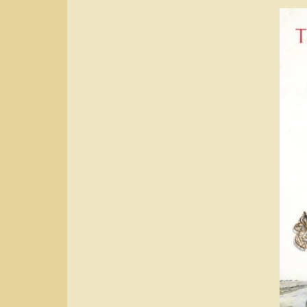
Interview
N.A.
Historische Karte zu »Die Könige von Köln«
JPG - Datei