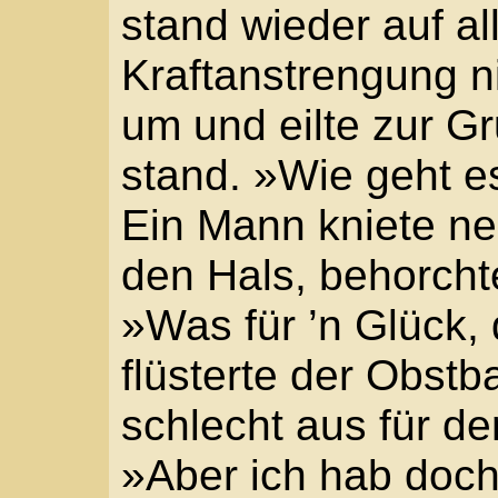
Ein Unglück, alle konn
gleichzeitig.
Arnold Klütsch trat nähe
»Unser Nachbar.« Er sc
Tränen aus den Augen
Freund.«
»Was sagst du? Du ke
ältere Stadtsoldat fas
du auch, wo er wohnt. D
seinem Kollegen einen
weiter. Jeder Auflauf so