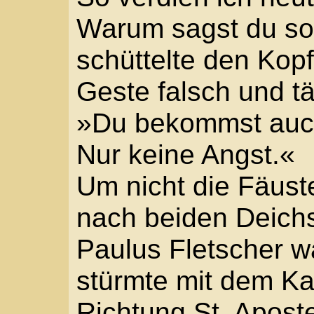
Blankenheimer Hof auf
Wieder das bedrohliche 
Arnold, dass sein Begl
wandte sich um, am we
sich dunkle, fast schw
dann sah er zum Hotel
rappelte sich Stadtsol
klopfte sich den Staub
den schwarzen Zweispi
Arnold stieß ein leises
Feigling. Er grinste i