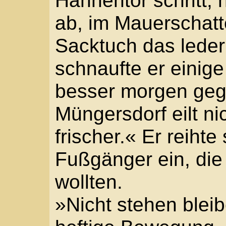
wollten.
»Nicht stehen bleiben.
heftige Bewegung, der S
weißen Uniform ließ nu
»Wünsche einen guten 
»Gut? Wo uns der Krie
»Draußen vielleicht. Ab
»Wer’s immer noch gla
seufzte. »Wenigstens d
im Kühlen stehen.« Er
Schlagbaum vorbei.