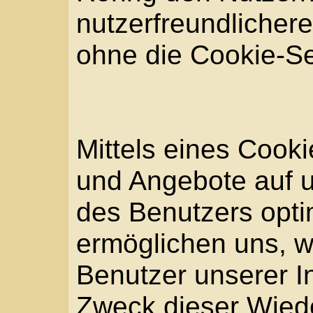
Die Internetseite der T
jedem Aufruf der Intern
betroffene Person oder
System eine Reihe von
Informationen. Diese 
Informationen werden i
gespeichert. Erfasst w
verwendeten Browserty
das vom zugreifenden
Betriebssystem, (3) die
ein zugreifendes Syste