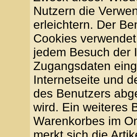
gelangt (sogenannte Ref
Unterwebseiten, welche
System auf unserer Int
werden, (5) das Datum 
Zugriffs auf die Internet
Protokoll-Adresse (IP-A
Service-Provider des 
(8) sonstige ähnliche 
die der Gefahrenabwehr
unsere informationste
dienen.