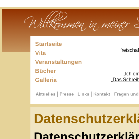
Startseite
freischaffender Sc
Vita
Veranstaltungen
Bücher
„Ich empfinde mi
Galleria
„Das Schreiben ist die
Aktuelles
Presse
Links
Kontakt
Fragen und Antworte
Datenschutzerkläru
Datenschutzerklärun