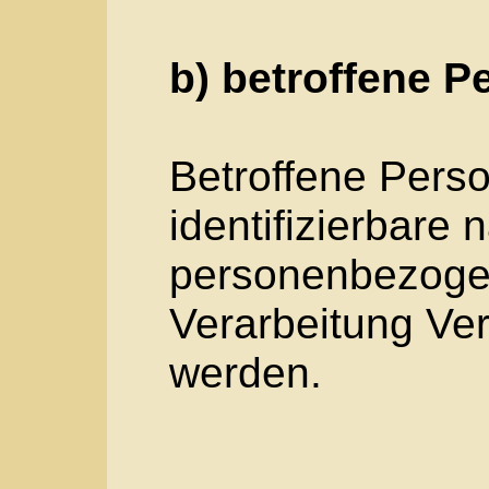
Zusammenhang mit 
wie das Erheben, da
Organisation, das O
Anpassung oder Ver
das Abfragen, die V
durch Übermittlung, 
andere Form der Ber
oder die Verknüpfun
Löschen oder die Ve