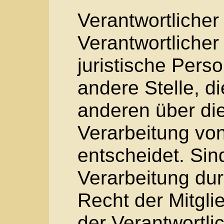
Empfänger ist eine n
Person, Behörde, Ei
Stelle, der persone
offengelegt werden,
sich bei ihr um einen
Behörden, die im R
Untersuchungsauftr
oder dem Recht der 
möglicherweise per
erhalten, gelten jed