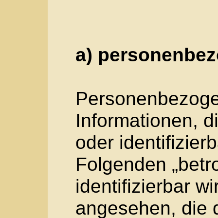
Kennnummer, zu Stan
Online-Kennung ode
besonderen Merkmal
physischen, physiol
psychischen, wirtscha
sozialen Identität d
sind, identifiziert w
b) betroffene Pers