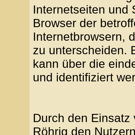
andere Softwareprogr
Dies ist in allen gängi
möglich. Deaktiviert di
Setzung von Cookies i
Internetbrowser, sind 
Funktionen unserer Int
nutzbar.
4. Erfassung von all
Informationen