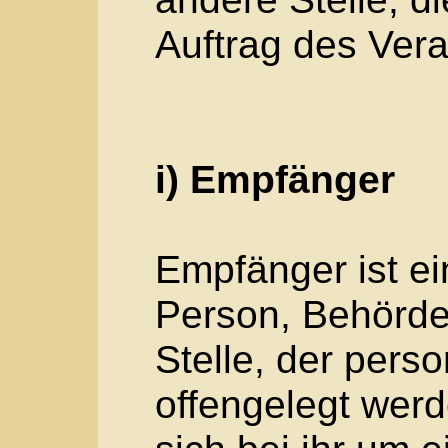
k) Einwilligung
Einwilligung ist jed
freiwillig für den bes
Weise und unmissve
Willensbekundung in
einer sonstigen ein
Handlung, mit der di
verstehen gibt, dass
der sie betreffend