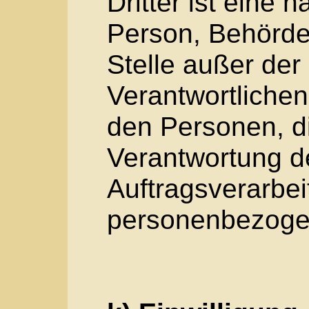
geltenden Datenschutz
Bestimmungen mit date
Charakter ist die:
Tilman Röhrig
Dorfstr. 37
50354 Hürth
Deutschland
Tel.: +49 2233 32728
E-Mail: til@tilman-roeh
Website: www.tilman-ro