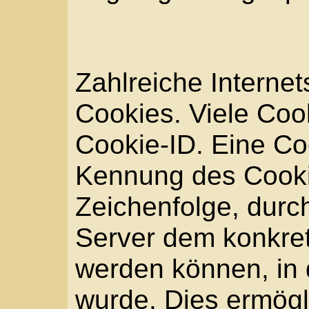
merkt sich die Artikel,
virtuellen Warenkorb ge
Die betroffene Person
Cookies durch unsere In
mittels einer entsprec
genutzten Internetbrow
der Setzung von Cooki
widersprechen. Ferner 
Cookies jederzeit über