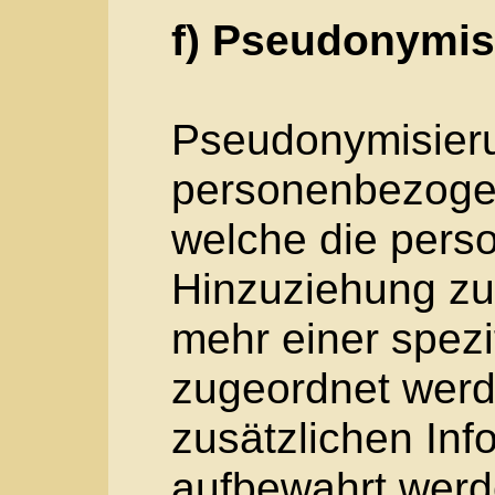
juristische Person, 
andere Stelle, die a
anderen über die Zw
Verarbeitung von p
entscheidet. Sind di
Verarbeitung durch 
Recht der Mitglieds
der Verantwortliche
die bestimmten Krit
nach dem Unionsrec
Mitgliedstaaten vor