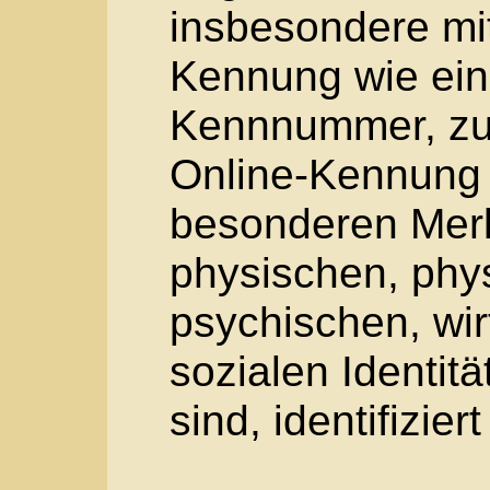
Betroffene Person ist
identifizierbare natü
personenbezogene D
Verarbeitung Verantw
werden.
c) Verarbeitung
Verarbeitung ist jede
automatisierter Ver
oder jede solche Vo