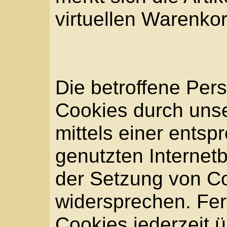
Bei der Nutzung diese
Informationen zieht di
Rückschlüsse auf die b
Informationen werden v
die Inhalte unserer Inte
auszuliefern, (2) die In
sowie die Werbung für d
dauerhafte Funktionsfä
informationstechnolog
Technik unserer Intern