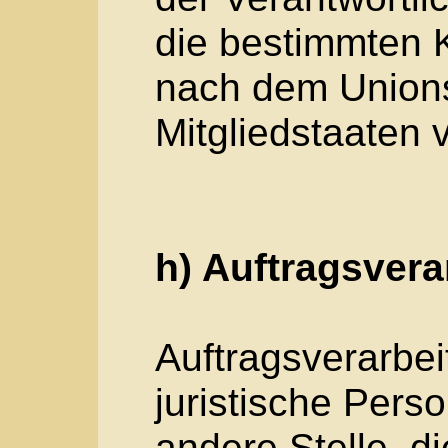
j) Dritter
Dritter ist eine natür
Person, Behörde, Ei
Stelle außer der be
Verantwortlichen, d
den Personen, die u
Verantwortung des V
Auftragsverarbeiters
personenbezogenen 