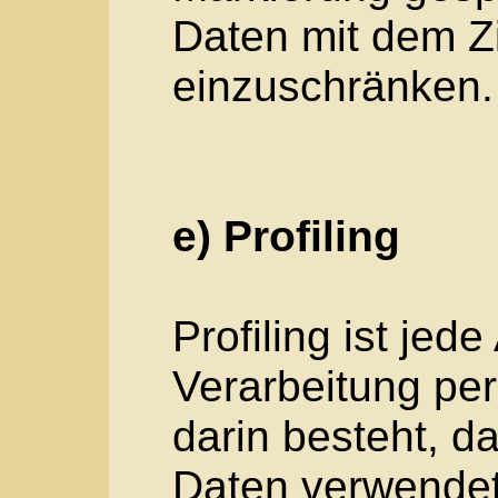
f) Pseudonymisier
Pseudonymisierung i
personenbezogener D
welche die persone
Hinzuziehung zusätzl
mehr einer spezifis
zugeordnet werden k
zusätzlichen Inform
aufbewahrt werden 
organisatorischen M