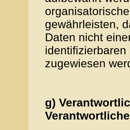
h) Auftragsverarbei
Auftragsverarbeiter i
juristische Person, 
andere Stelle, die 
Auftrag des Verantwo
i) Empfänger