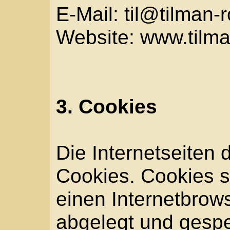
ermöglichen uns, wie b
Benutzer unserer Inter
Zweck dieser Wiederer
Nutzern die Verwendung
erleichtern. Der Benutze
Cookies verwendet, mus
jedem Besuch der Inter
Zugangsdaten eingeben
Internetseite und dem
des Benutzers abgele
wird. Ein weiteres Beis
Warenkorbes im Online