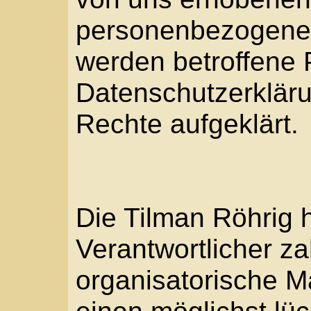
Die Tilman Röhrig hat a
Verantwortlicher zahlr
organisatorische Maß
einen möglichst lücken
diese Internetseite ver
personenbezogenen Dat
Dennoch können Intern
Datenübertragungen gr
Sicherheitslücken aufw
absoluter Schutz nicht
Aus diesem Grund steht