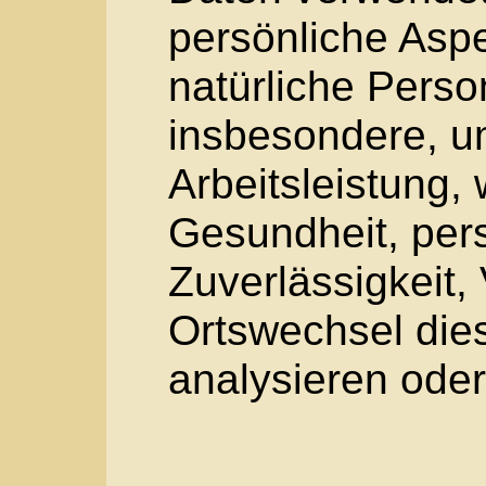
gewährleisten, das
Daten nicht einer ide
identifizierbaren na
zugewiesen werden
g) Verantwortlicher
Verantwortlicher
Verantwortlicher ode
Verantwortlicher ist 