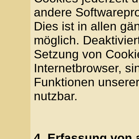
sowie (4) um Strafverf
eines Cyberangriffes di
notwendigen Informatio
anonym erhobenen Dat
werden durch die Tilma
statistisch und ferner 
den Datenschutz und di
unserem Unternehmen z
ein optimales Schutzni
verarbeiteten person
sicherzustellen. Die a