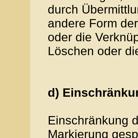
darin besteht, dass
Daten verwendet we
persönliche Aspekte,
natürliche Person b
insbesondere, um A
Arbeitsleistung, wirt
Gesundheit, persönli
Zuverlässigkeit, Ver
Ortswechsel dieser 
analysieren oder vo