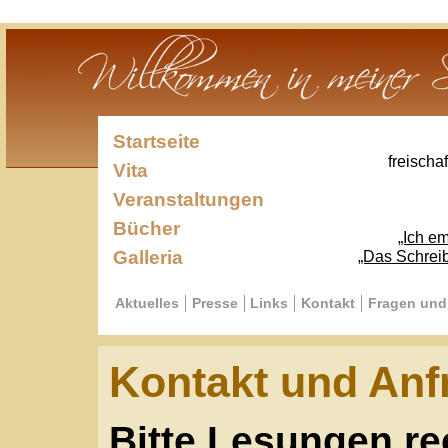
Startseite
freischaffender Sc
Vita
Veranstaltungen
Bücher
„Ich empfinde mi
Galleria
„Das Schreiben ist die
Aktuelles
Presse
Links
Kontakt
Fragen und Antworte
Kontakt und Anfrag
Bitte Lesungen rechtz