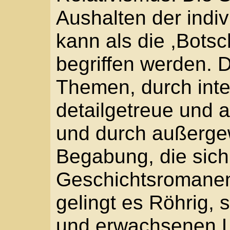
erzeugen.
Preise und Auszeich
1973
Hörspielförderpreis von Radio Bremen für Buch un
1973
Buxtehuder Bulle für “Thoms Bericht”
1973
Auswahlliste zum Deutschen Jugendbuchpreis für “
1984
Deutscher Jugendliteraturpreis für “In dreihundert Ja
1985
Auswahlliste für den Katholischen Kinderbuchpreis fü
1985
Kulturpreis der Stadt Hürth
1990
KölnLiteraturPreis
Jugendbuch des Monats Dezember der Deutschen 
1994
Kinder- und Jugendliteratur in Volkach für “Robin H
1995
Eine besondere Ehrung! Umbennennung der Grundsc
1996
Kulturpreis des Erftkreises
Großer Kulturpreis
NRW
1998
Kölner Stadt Anzeiger Nr. 231 Montag, 5. Oktober 
2000
Auswahlliste für den Rattenfänger- Literaturpreis f
2002
Friedrich-Bödecker-Preis
2005
VoerderJugendbuchpreis