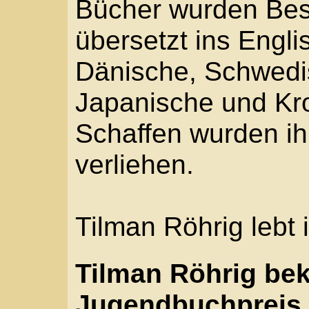
verliehen.
Tilman Röhrig lebt in 
Tilman Röhrig bekom
Jugendbuchpreis.
Nun steht es fest und 
erfreut angenommen: Ti
Herbst 2005 den Voerd
sein Lebenswerk. Und d
dass er auch in Voerde