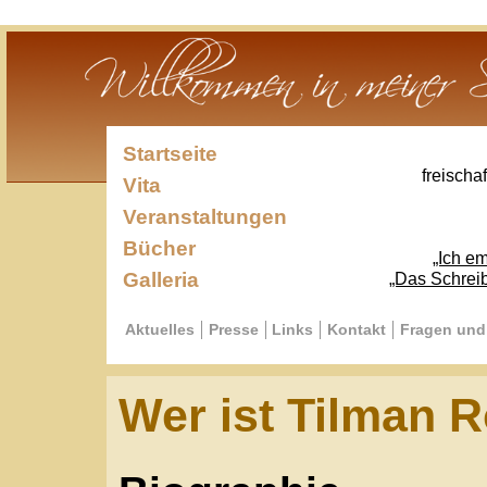
Startseite
freischaffender Sc
Vita
Veranstaltungen
Bücher
„Ich empfinde mi
Galleria
„Das Schreiben ist die
Aktuelles
Presse
Links
Kontakt
Fragen und Antworte
Wer ist Tilman Röhr
Biographie
Tilman Röhrig wurde 1