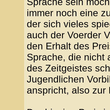
Jugendliteratur-Preis,
Bullen und den großen
Friedrich-Bödecker-Pre
Glück und Freude
Am 31. Oktober 2002 wu
Bödecker-Preis 2002 ve
Begründung
Der 1945 im Hunsrück 
Köln lebende Autor Til
Friedrich-Bodecker-Pre