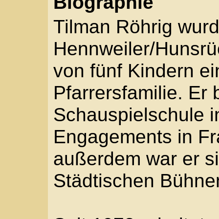
Hennweiler/Hunsrück ge
von fünf Kindern einer
Pfarrersfamilie. Er bes
Schauspielschule in Fr
Engagements in Frankf
außerdem war er siebe
Städtischen Bühnen Kö
Seit 1973 arbeitet er al
Schriftsteller, Film-, 
schrieb zahlreiche Fer