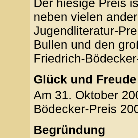
Gesamtwerk und für se
Förderung der Kinder- 
Vielseitig sind seine be
Schriftsteller, Schauspi
Funk- und Fernsehautor
Einrichtungen für Juge
Erwachsene, breit ist 
literarischen Veröffent
B. die "Tina-Trilogie"),
angebundene Traum"), H
Farbstraßen und das M