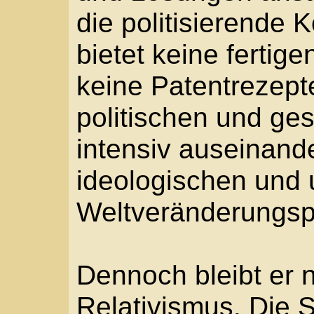
Als langjähriger Vorsit
Landesarbeitsgemeinsc
Nordrhein-Westfalen un
Bödecker-Kreises hat T
erfolgreich in Autoren
Seminaren und Schreibw
Jugendliche und Erwa
betrieben. Nicht zuletz
als Schauspieler und s
gelingt es Röhrig, Moti