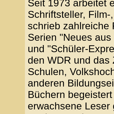
Serien "Neues aus Uh
und "Schüler-Express"(
den WDR und das ZDF. 
Schulen, Volkshochsch
anderen Bildungseinric
Büchern begeistert er 
erwachsene Leser glei
Bücher wurden Bestsel
übersetzt ins Englisch
Dänische, Schwedische,
Japanische und Kroatisc
Schaffen wurden ihm z