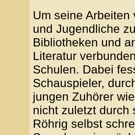
immer noch eine zusätz
der sich vieles spiegelt
auch der Voerder Verei
den Erhalt des Preises 
Sprache, die nicht au
des Zeitgeistes schwi
Jugendlichen Vorbild s
anspricht, also zur Les
Der hiesige Preis ist ni
neben vielen anderen