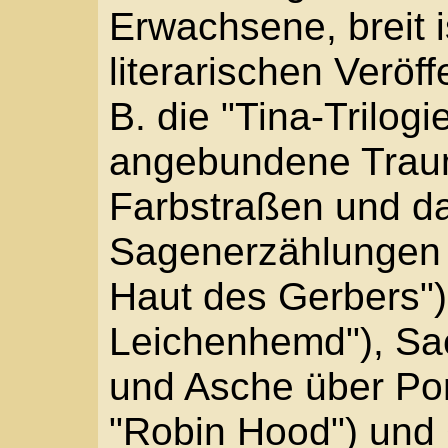
"Thoms Bericht", 1973
(z. B. "In dreihundert J
in seinen großen Gesch
sind das Salz von Flor
beschäftigen Röhrig di
Aggression, Unterdrück
Röhrigs Biographie- u
verwurzelt sind und als
werden.
Mit seinen Romanen ha
Jugendliteratur neue I