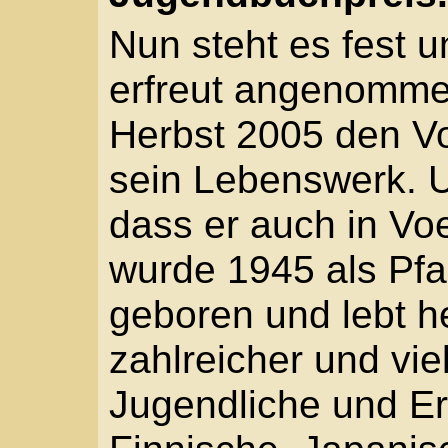
wurde 1945 als Pfarre
geboren und lebt heute
zahlreicher und viel ge
Jugendliche und Erwac
Finnische, Japanische 
wurden.
Röhrig war schon mehr
Eingeladen von den "Vo
bei den vergangenen 
seinen Bestsellern wie
Ravensburger-Verlag (1