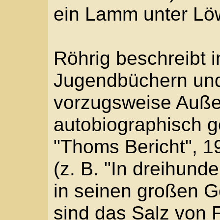
überwindet die pädagogi
und Lösungen anstrebe
die politisierende Konfl
bietet keine fertigen 
keine Patentrezepte an
politischen und gesell
intensiv auseinanderset
ideologischen und uto
Weltveränderungsposit
Dennoch bleibt er nich