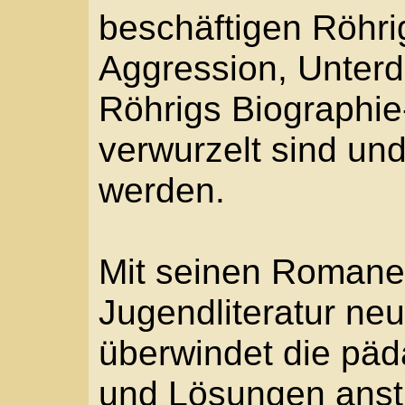
Relativismus. Die Sel
Aushalten der individue
kann als die ,Botschaf
begriffen werden. Durc
Themen, durch intensi
detailgetreue und aut
und durch außergewöhn
Begabung, die sich in
Geschichtsromanen zur 
gelingt es Röhrig, sein
und erwachsenen Lese
gleichermaßen zu fess