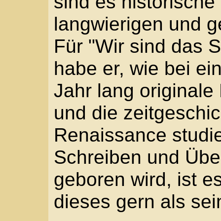
dieses gern als sein K
Um seine Arbeiten vorz
und Jugendliche zum L
Bibliotheken und an and
Literatur verbunden füh
Schulen. Dabei fesselt
Schauspieler, durch se
jungen Zuhörer wie auc
nicht zuletzt durch se
Röhrig selbst schreibt, 
Sprache sein möchte. 