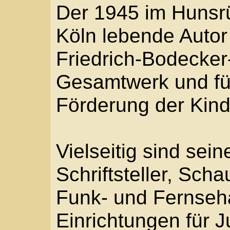
Sagenerzählungen ( z. 
Haut des Gerbers"), sz
Leichenhemd"), Sacher
und Asche über Pompej
"Robin Hood") und Ges
ein Lamm unter Löwen"
Röhrig beschreibt in s
Jugendbüchern und G
vorzugsweise Außenseit
autobiographisch gepr