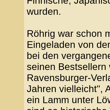
Jahren vielleicht", Are
ein Lamm unter Löwen"
sind es historische Th
langwierigen und gena
Für "Wir sind das Salz
habe er, wie bei einer 
Jahr lang originale Do
und die zeitgeschichtl
Renaissance studiert.
Schreiben und Überarb
geboren wird, ist es ve